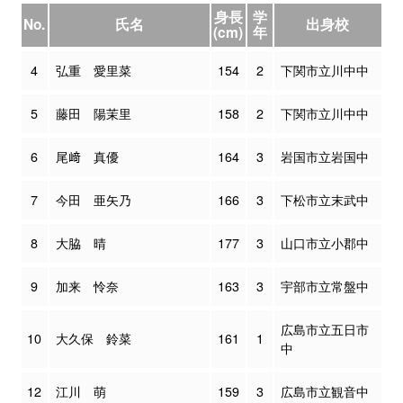
身長
学
No.
氏名
出身校
(cm)
年
4
弘重 愛里菜
154
2
下関市立川中中
5
藤田 陽茉里
158
2
下関市立川中中
6
尾﨑 真優
164
3
岩国市立岩国中
7
今田 亜矢乃
166
3
下松市立末武中
8
大脇 晴
177
3
山口市立小郡中
9
加来 怜奈
163
3
宇部市立常盤中
広島市立五日市
10
大久保 鈴菜
161
1
中
12
江川 萌
159
3
広島市立観音中