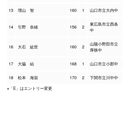
13
増山 智
160
1
山口市立大内中
東広島市立西条
14
引野 奈緒
156
2
中
山陽小野田市立
16
大石 紘世
160
2
厚狭中
17
大脇 結
168
1
山口市立小郡中
18
松本 海宙
170
2
下関市立川中中
※「E」はエントリー変更