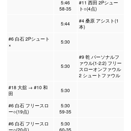
5:46
#11 西田 2Pシュー
58-35
ト○(4点)
#4 桑原 アシスト(1
5:44
本)
#6 白石 2Pシュート
5:30
×
#9 乾 パーソナルフ
ァウル(1-2:2) フリー
5:30
スローオンファウル
2 シュートファウル
#18 大舘 → #10 和
5:30
田
#6 白石 フリースロ
5:30
ー○(19点)
59-35
#6 白石 フリースロ
5:30
ー○(20点)
60-35