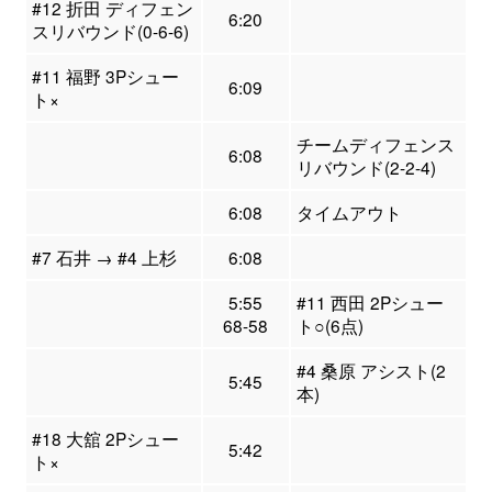
#12 折田 ディフェン
6:20
スリバウンド(0-6-6)
#11 福野 3Pシュー
6:09
ト×
チームディフェンス
6:08
リバウンド(2-2-4)
6:08
タイムアウト
#7 石井 → #4 上杉
6:08
5:55
#11 西田 2Pシュー
68-58
ト○(6点)
#4 桑原 アシスト(2
5:45
本)
#18 大舘 2Pシュー
5:42
ト×