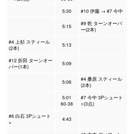
5:30
#10 伊藤 → #7 今中
#9 乾 ターンオーバ
5:15
ー(2本)
#4 上杉 スティール
5:13
(2本)
#12 折田 ターンオー
5:09
バー(1本)
#4 桑原 スティール
5:06
(2本)
5:01
#7 今中 3Pシュート
60-38
○(3点)
#6 白石 3Pシュート
4:43
×