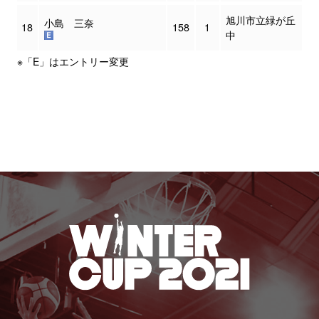
旭川市立緑が丘
小島 三奈
18
158
1
中
※「E」はエントリー変更