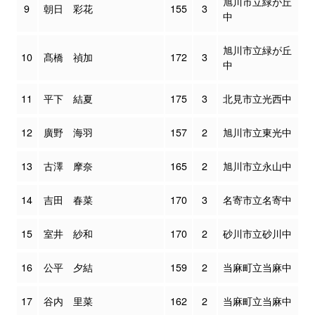
旭川市立緑が丘
9
朝日 彩花
155
3
中
旭川市立緑が丘
10
髙橋 禎加
172
3
中
11
平下 結夏
175
3
北見市立光西中
12
廣野 海羽
157
2
旭川市立東光中
13
古澤 摩奈
165
2
旭川市立永山中
14
吉田 春菜
170
3
名寄市立名寄中
15
室井 紗和
170
2
砂川市立砂川中
16
公平 夕結
159
2
当麻町立当麻中
17
谷内 里菜
162
2
当麻町立当麻中