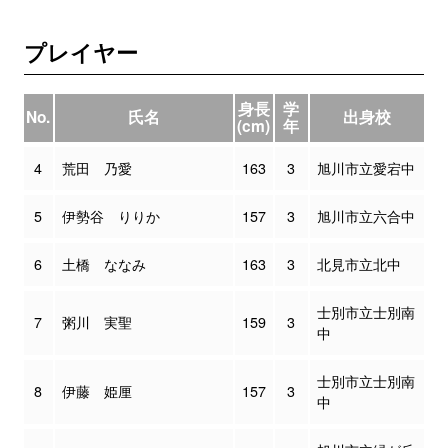
プレイヤー
身長
学
No.
氏名
出身校
(cm)
年
4
荒田 乃愛
163
3
旭川市立愛宕中
5
伊勢谷 りりか
157
3
旭川市立六合中
6
土橋 ななみ
163
3
北見市立北中
士別市立士別南
7
粥川 実聖
159
3
中
士別市立士別南
8
伊藤 姫厘
157
3
中