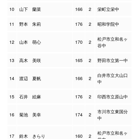
10
山下 蘭菜
166
2
栄町立栄中
11
野本 朱莉
176
2
昭和学院中
松戸市立和名ヶ
12
山本 萌心
170
2
谷中
13
高木 美咲
165
2
野田市立第一中
白井市立大山口
14
渡辺 夏帆
166
2
中
15
石井 絵麻
176
2
印西市立原山中
市川市立東国分
16
菊池 美幸
174
2
中
松戸市立和名ヶ
17
鈴木 きらり
160
2