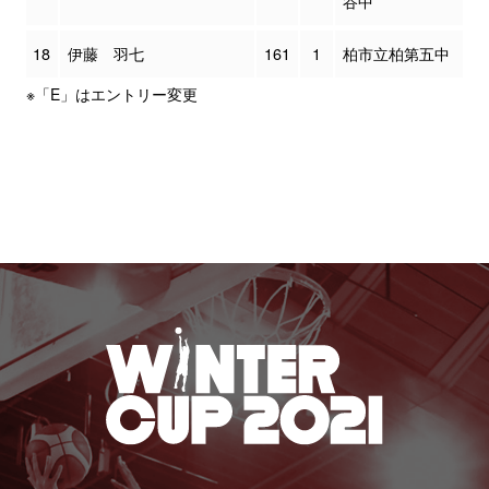
谷中
18
伊藤 羽七
161
1
柏市立柏第五中
※「E」はエントリー変更