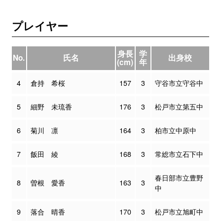
プレイヤー
身長
学
No.
氏名
出身校
(cm)
年
4
倉持 希桜
157
3
守谷市立守谷中
5
細野 未琉香
176
3
松戸市立第五中
6
菊川 凛
164
3
柏市立中原中
7
飯田 綾
168
3
常総市立石下中
春日部市立豊野
8
曽根 愛香
163
3
中
9
落合 晴香
170
3
松戸市立旭町中