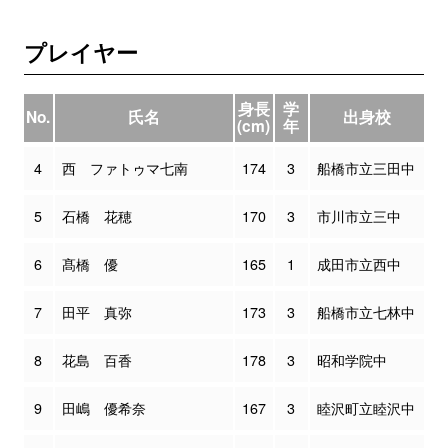
プレイヤー
身長
学
No.
氏名
出身校
(cm)
年
4
西 ファトゥマ七南
174
3
船橋市立三田中
5
石橋 花穂
170
3
市川市立三中
6
髙橋 優
165
1
成田市立西中
7
田平 真弥
173
3
船橋市立七林中
8
花島 百香
178
3
昭和学院中
9
田嶋 優希奈
167
3
睦沢町立睦沢中