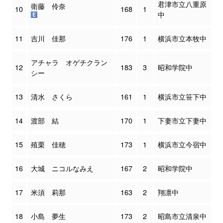
君津市立八重原
衛藤 伶奈
10
168
1
中
11
吉川 佳那
176
1
横浜市立本牧中
アチャラ オゲチクラン
12
183
3
昭和学院中
シー
13
清水 さくら
161
1
横浜市立笹下中
14
渡部 結
170
1
下妻市立下妻中
15
殖栗 佳穂
173
1
横浜市立今宿中
16
大城 ニコルなみえ
167
2
昭和学院中
17
米須 莉那
163
2
翔凛中
18
小島 夢生
173
2
昭島市立清泉中