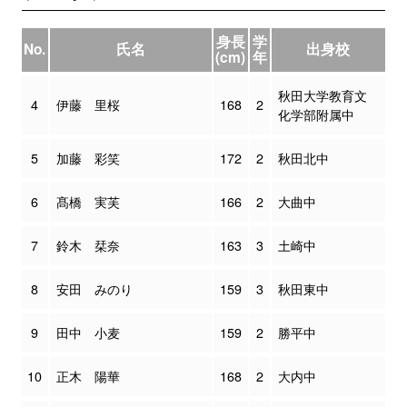
身長
学
No.
氏名
出身校
(cm)
年
秋田大学教育文
4
伊藤 里桜
168
2
化学部附属中
5
加藤 彩笑
172
2
秋田北中
6
髙橋 実芙
166
2
大曲中
7
鈴木 栞奈
163
3
土崎中
8
安田 みのり
159
3
秋田東中
9
田中 小麦
159
2
勝平中
10
正木 陽華
168
2
大内中