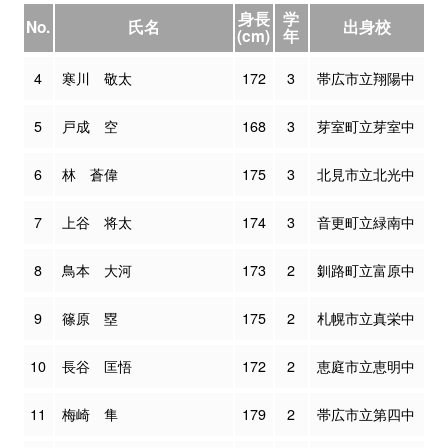
身長
学
No.
氏名
出身校
(cm)
年
4
寒川 敬太
172
3
帯広市立翔陽中
5
戸成 空
168
3
芽室町立芽室中
6
林 蒼偉
175
3
北見市立北光中
7
上谷 将太
174
3
音更町立緑南中
8
鳥本 大河
173
2
釧路町立富原中
9
篠原 塁
175
2
札幌市立真栄中
10
長谷 匡悟
172
2
恵庭市立恵明中
11
梅崎 隼
179
2
帯広市立第四中