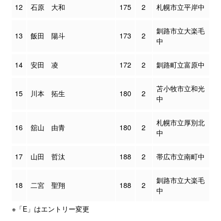
12
石原 大和
175
2
札幌市立平岸中
釧路市立大楽毛
13
飯田 陽斗
173
2
中
14
安田 凌
172
2
釧路町立富原中
苫小牧市立和光
15
川本 拓生
180
2
中
札幌市立厚別北
16
舘山 由青
180
2
中
17
山田 哲汰
188
2
帯広市立南町中
釧路市立大楽毛
18
二宮 聖翔
188
2
中
※「E」はエントリー変更