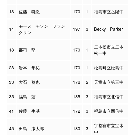
13
佐藤 獅恩
170
1
福島市立岳陽中
モーヌ チソン フラン
14
197
3
Becky Parker
クリン
二本松市立二本
18
郡司 堅
170
1
松一中
23
岩本 隼祐
170
1
松島町立松島中
33
大石 葵也
172
2
天童市立第三中
35
福島 蓮
185
3
福島市立北信中
41
佐藤 生基
172
3
福島市立西信中
宇都宮市立宝木
45
田島 康太郎
180
3
中