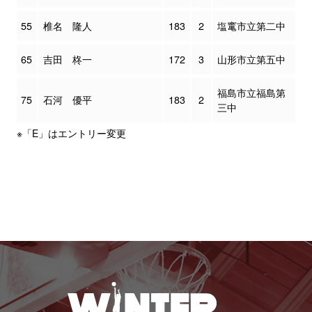
55
椎名 隆人
183
2
塩竃市立第二中
65
吉田 柊一
172
3
山形市立第五中
福島市立福島第
75
石河 優平
183
2
三中
※「E」はエントリー変更