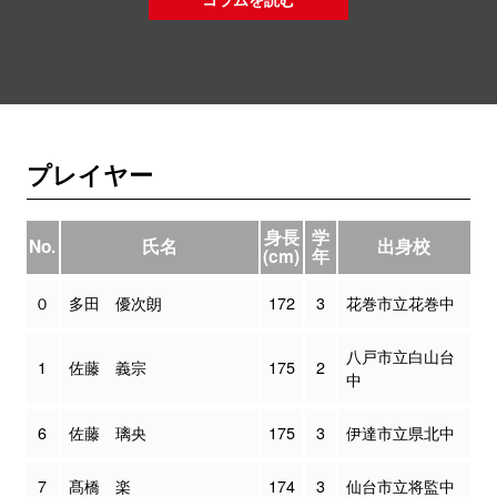
プレイヤー
身長
学
No.
氏名
出身校
(cm)
年
０
多田 優次朗
172
3
花巻市立花巻中
八戸市立白山台
1
佐藤 義宗
175
2
中
6
佐藤 璃央
175
3
伊達市立県北中
7
髙橋 楽
174
3
仙台市立将監中